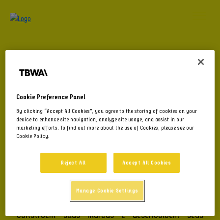
Cookie Preference Panel
By clicking “Accept All Cookies”, you agree to the storing of cookies on your
device to enhance site navigation, analyze site usage, and assist in our
marketing efforts. To find out more about the use of Cookies, please see our
Cookie Policy.
A PLEX, unidade de negócio com foco em B2B
Reject All
Accept All Cookies
consagrada globalmente na rede TBWA, chega ao
Brasil em Agosto de 2025 pela Lew’Lara\TBWA para
Manage Cookie Settings
transformar a forma como empresas do setor B2B
constroem suas marcas e desenvolvem seus